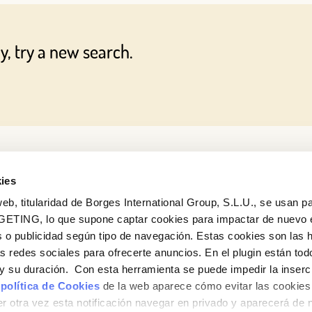
Log in with Google
y, try a new search.
Log in with Facebook
OR WITH YOUR EMAIL ADDRESS
ies
eb, titularidad de Borges International Group, S.L.U., se usan pa
GETING, lo que supone captar cookies para impactar de nuevo 
 o publicidad según tipo de navegación. Estas cookies son las 
as redes sociales para ofrecerte anuncios. En el plugin están tod
e y su duración. Con esta herramienta se puede impedir la inserc
 política de Cookies
de la web aparece cómo evitar las cookies 
r otra vez esta notificación navegar en privado y aparecerá de 