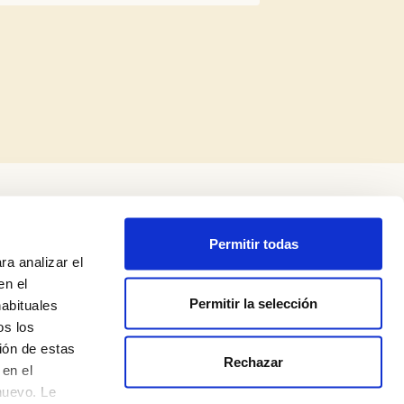
Permitir todas
ra analizar el
en el
Permitir la selección
habituales
os los
ión de estas
Rechazar
Legal Notice
en el
nuevo. Le
Privacy Policy