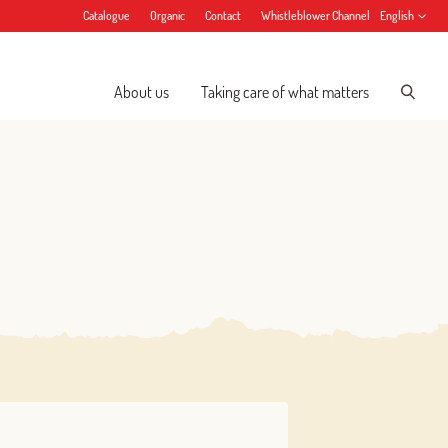
Catalogue
Organic
Contact
Whistleblower Channel
English
About us
Taking care of what matters