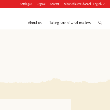
Catalogue
Organic
Contact
Whistleblower Channel
English
About us
Taking care of what matters