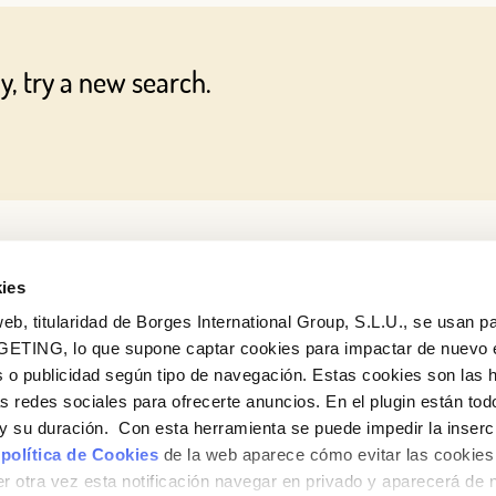
Log in with Google
y, try a new search.
Log in with Facebook
OR WITH YOUR EMAIL ADDRESS
ies
eb, titularidad de Borges International Group, S.L.U., se usan pa
GETING, lo que supone captar cookies para impactar de nuevo 
 o publicidad según tipo de navegación. Estas cookies son las 
as redes sociales para ofrecerte anuncios. En el plugin están tod
e y su duración. Con esta herramienta se puede impedir la inserc
 política de Cookies
de la web aparece cómo evitar las cookies 
r otra vez esta notificación navegar en privado y aparecerá de 