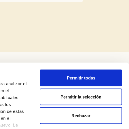
Permitir todas
ra analizar el
en el
Permitir la selección
habituales
os los
ión de estas
Rechazar
Legal Notice
en el
nuevo. Le
Privacy Policy