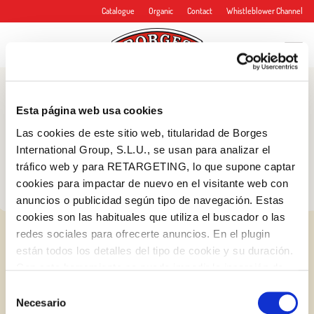
Catalogue
Organic
Contact
Whistleblower Channel
Blog
Esta página web usa cookies
Tips and more
Las cookies de este sitio web, titularidad de Borges
International Group, S.L.U., se usan para analizar el
tráfico web y para RETARGETING, lo que supone captar
cookies para impactar de nuevo en el visitante web con
anuncios o publicidad según tipo de navegación. Estas
cookies son las habituales que utiliza el buscador o las
redes sociales para ofrecerte anuncios. En el plugin
están todos los detalles del tipo de cookie y su duración.
Con esta herramienta se puede impedir la inserción de
estas cookies. En el
enlace a la política de Cookies
de
Selección
la web aparece cómo evitar las cookies en el navegador.
Necesario
de