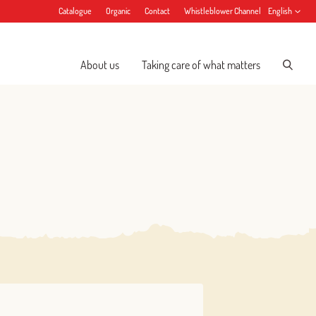
Catalogue
Organic
Contact
Whistleblower Channel
English
About us
Taking care of what matters