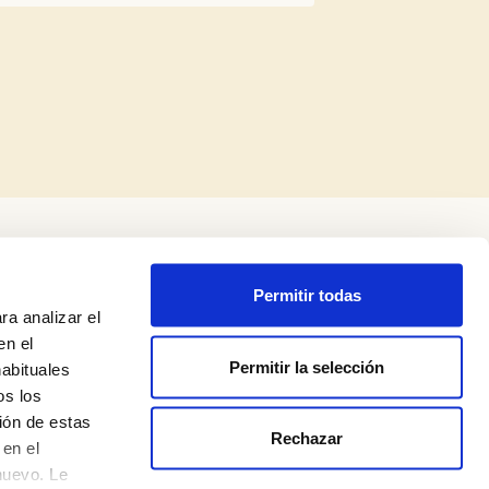
Permitir todas
ra analizar el
en el
Permitir la selección
habituales
os los
ión de estas
Rechazar
Legal Notice
en el
nuevo. Le
Privacy Policy