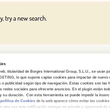
Log in with Google
y, try a new search.
Log in with Facebook
OR WITH YOUR EMAIL ADDRESS
ies
eb, titularidad de Borges International Group, S.L.U., se usan pa
GETING, lo que supone captar cookies para impactar de nuevo 
 o publicidad según tipo de navegación. Estas cookies son las 
as redes sociales para ofrecerte anuncios. En el plugin están tod
e y su duración. Con esta herramienta se puede impedir la inserc
 política de Cookies
de la web aparece cómo evitar las cookies 
r otra vez esta notificación navegar en privado y aparecerá de 