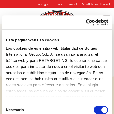
Catalogue
Organic
Contact
Whistleblower Channel
Blog
Esta página web usa cookies
Tips and more
Las cookies de este sitio web, titularidad de Borges
International Group, S.L.U., se usan para analizar el
tráfico web y para RETARGETING, lo que supone captar
cookies para impactar de nuevo en el visitante web con
anuncios o publicidad según tipo de navegación. Estas
cookies son las habituales que utiliza el buscador o las
redes sociales para ofrecerte anuncios. En el plugin
están todos los detalles del tipo de cookie y su duración.
Con esta herramienta se puede impedir la inserción de
estas cookies. En el
enlace a la política de Cookies
de
Selección
la web aparece cómo evitar las cookies en el navegador.
Necesario
de