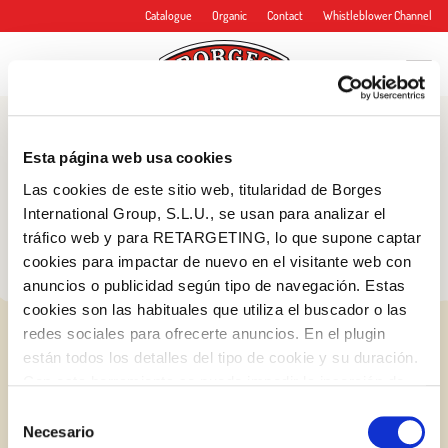
Catalogue
Organic
Contact
Whistleblower Channel
Blog
Esta página web usa cookies
Tips and more
Las cookies de este sitio web, titularidad de Borges
International Group, S.L.U., se usan para analizar el
tráfico web y para RETARGETING, lo que supone captar
cookies para impactar de nuevo en el visitante web con
anuncios o publicidad según tipo de navegación. Estas
cookies son las habituales que utiliza el buscador o las
redes sociales para ofrecerte anuncios. En el plugin
están todos los detalles del tipo de cookie y su duración.
Con esta herramienta se puede impedir la inserción de
estas cookies. En el
enlace a la política de Cookies
de
Selección
la web aparece cómo evitar las cookies en el navegador.
Necesario
de