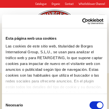
Catalogue
Organic
Contact
Whistleblower Channel
Blog
Esta página web usa cookies
Tips and more
Las cookies de este sitio web, titularidad de Borges
International Group, S.L.U., se usan para analizar el
tráfico web y para RETARGETING, lo que supone captar
cookies para impactar de nuevo en el visitante web con
anuncios o publicidad según tipo de navegación. Estas
cookies son las habituales que utiliza el buscador o las
redes sociales para ofrecerte anuncios. En el plugin
están todos los detalles del tipo de cookie y su duración.
Con esta herramienta se puede impedir la inserción de
estas cookies. En el
enlace a la política de Cookies
de
Selección
la web aparece cómo evitar las cookies en el navegador.
Necesario
de