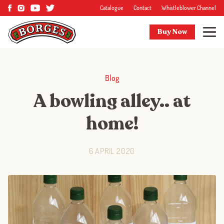
Catalogue
Contact
Whistleblower Channel
Buy Now
Blog
A bowling alley.. at
home!
6 APRIL 2020