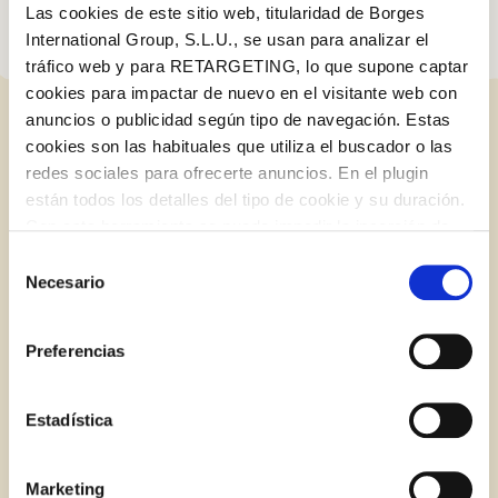
Las cookies de este sitio web, titularidad de Borges
International Group, S.L.U., se usan para analizar el
tráfico web y para RETARGETING, lo que supone captar
cookies para impactar de nuevo en el visitante web con
anuncios o publicidad según tipo de navegación. Estas
RELATED POSTS
cookies son las habituales que utiliza el buscador o las
redes sociales para ofrecerte anuncios. En el plugin
están todos los detalles del tipo de cookie y su duración.
Log in with Google
Con esta herramienta se puede impedir la inserción de
BLOG
estas cookies. En el
enlace a la política de Cookies
de
Selección
Log in with Facebook
la web aparece cómo evitar las cookies en el navegador.
Necesario
de
Si se desea ver otra vez esta notificación navegar en
consentimiento
OR WITH YOUR EMAIL ADDRESS
privado y aparecerá de nuevo. Le informamos que aún
Preferencias
no habiendo aceptado las cookies de analytics, Google
permite conocer algunos hábitos de navegación que no le
Email
identifican de ninguna forma.
Estadística
Marketing
Log in