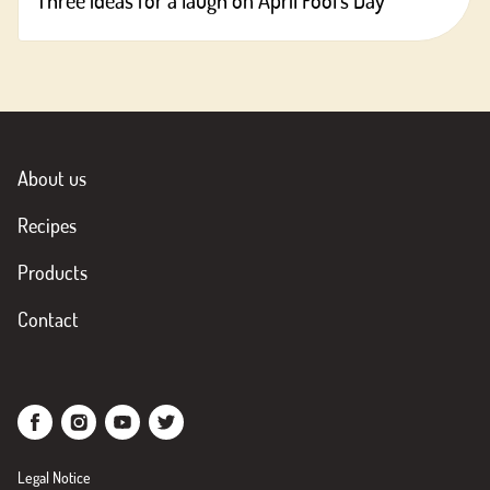
Three ideas for a laugh on April Fool’s Day
About us
Recipes
Products
Contact
Legal Notice