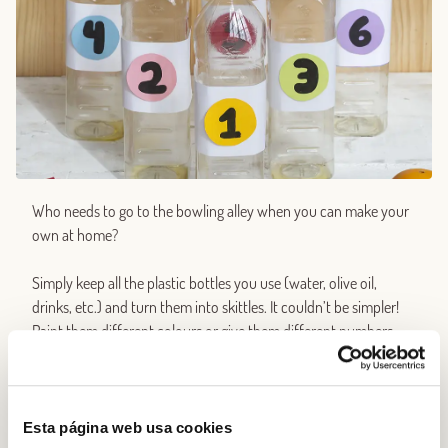
Who needs to go to the bowling alley when you can make your
own at home?
Simply keep all the plastic bottles you use (water, olive oil,
drinks, etc.) and turn them into skittles. It couldn’t be simpler!
Paint them different colours or give them different numbers.
You’ll need ten in total, plus a medium-sized ball and, lo and
behold, you’ve got your very own bowling alley. Great fun for all
the family all day long.
Esta página web usa cookies