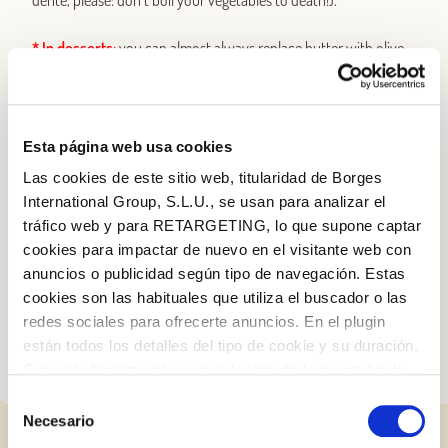
dente, please: don’t boil your vegetables to death!).
* In desserts
:
you can almost always replace butter with olive
oil. Try it and taste the difference!
* Drizzle it over different kinds of bread
:
with walnuts, seeds,
etc. Add a slice of tomato and avocado and you’ll be in heaven.
Esta página web usa cookies
Las cookies de este sitio web, titularidad de Borges
* Make a Béchamel sauce
with it. Have you tried making it with
International Group, S.L.U., se usan para analizar el
a plant-based drink as well?
tráfico web y para RETARGETING, lo que supone captar
cookies para impactar de nuevo en el visitante web con
* Use it to fry with
.
Extra-virgin olive oil gives a lovely taste and
anuncios o publicidad según tipo de navegación. Estas
texture to all your fried food. Unbeatable!
cookies son las habituales que utiliza el buscador o las
redes sociales para ofrecerte anuncios. En el plugin
están todos los detalles del tipo de cookie y su duración.
Log in with Google
Con esta herramienta se puede impedir la inserción de
estas cookies. En el
enlace a la política de Cookies
de
Selección
Log in with Facebook
la web aparece cómo evitar las cookies en el navegador.
Necesario
de
Si se desea ver otra vez esta notificación navegar en