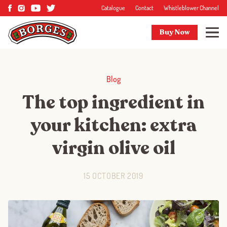
Catalogue
Contact
Whistleblower Channel
Buy Now
Blog
The top ingredient in
your kitchen: extra
virgin olive oil
15 OCTOBER 2019