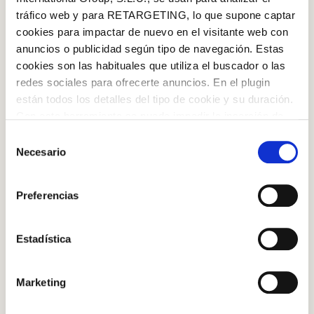
30min persons
tráfico web y para RETARGETING, lo que supone captar
cookies para impactar de nuevo en el visitante web con
SERVINGS
anuncios o publicidad según tipo de navegación. Estas
cookies son las habituales que utiliza el buscador o las
Medium
redes sociales para ofrecerte anuncios. En el plugin
están todos los detalles del tipo de cookie y su duración.
Con esta herramienta se puede impedir la inserción de
DIFFICULTY
estas cookies. En el
enlace a la política de Cookies
de
Selección
la web aparece cómo evitar las cookies en el navegador.
Necesario
de
★
★
★
★
★
Si se desea ver otra vez esta notificación navegar en
consentimiento
Log in with Google
privado y aparecerá de nuevo. Le informamos que aún
Preferencias
RATING
no habiendo aceptado las cookies de analytics, Google
Log in with Facebook
permite conocer algunos hábitos de navegación que no le
identifican de ninguna forma.
Estadística
OR WITH YOUR EMAIL ADDRESS
Marketing