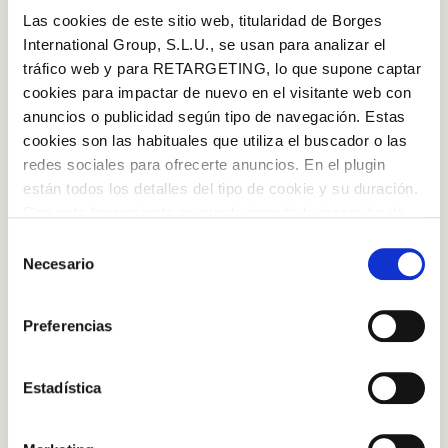
Las cookies de este sitio web, titularidad de Borges
International Group, S.L.U., se usan para analizar el
tráfico web y para RETARGETING, lo que supone captar
cookies para impactar de nuevo en el visitante web con
anuncios o publicidad según tipo de navegación. Estas
cookies son las habituales que utiliza el buscador o las
redes sociales para ofrecerte anuncios. En el plugin
están todos los detalles del tipo de cookie y su duración.
Con esta herramienta se puede impedir la inserción de
estas cookies. En el
enlace a la política de Cookies
de
Selección
la web aparece cómo evitar las cookies en el navegador.
Necesario
de
INGREDIENTS
Si se desea ver otra vez esta notificación navegar en
consentimiento
Log in with Google
privado y aparecerá de nuevo. Le informamos que aún
4 mushrooms, big
Preferencias
no habiendo aceptado las cookies de analytics, Google
Log in with Facebook
permite conocer algunos hábitos de navegación que no le
Borges Extra Virgin Olive Oil
identifican de ninguna forma.
Estadística
Borges Red Wine Vinegar
OR WITH YOUR EMAIL ADDRESS
Salt