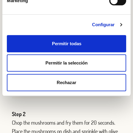
Marketing
1 bag of rocket
150gr parmesan cheese
Configurar
100gr Borges Hazelnuts
Permitir todas
STEP BY STEP
Permitir la selección
Step 1
Hazelnuts give this dish the final flavourful, crunchy
touch.
Rechazar
Step 2
Chop the mushrooms and fry them for 20 seconds.
Place the mushrooms on dish and sprinkle with olive