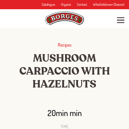
Catalogue
Organic
Contact
Whistleblower Channel
Recipes
MUSHROOM
CARPACCIO WITH
HAZELNUTS
20min min
TIME