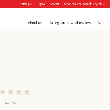
Catalogue
Organic
Contact
Whistleblower Channel
English
About us
Taking care of what matters
★
★
★
★
RATING