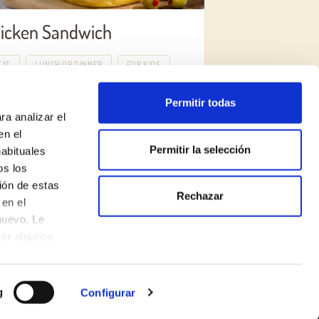
icken Sandwich
EAT
LUNCH OR DINNER
FOR KIDS
Permitir todas
ra analizar el
en el
Permitir la selección
habituales
os los
ión de estas
Rechazar
Legal Notice
en el
nuevo. Le
Privacy Policy
cer algunos
Cookie Policy
Made with
♥
by
Mortensen
g
Configurar