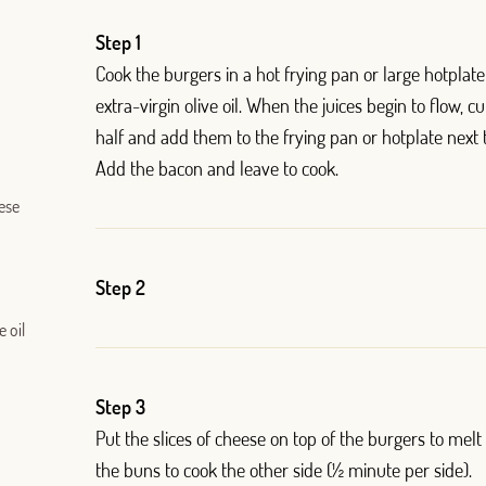
Log in with Facebook
Step 1
Cook the burgers in a hot frying pan or large hotplate
OR WITH YOUR EMAIL ADDRESS
extra-virgin olive oil. When the juices begin to flow, c
half and add them to the frying pan or hotplate next 
Add the bacon and leave to cook.
ese
Step 2
e oil
Step 3
Put the slices of cheese on top of the burgers to melt
the buns to cook the other side (½ minute per side).