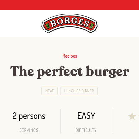
Recipes
The perfect burger
MEAT
LUNCH OR DINNER
2 persons
EASY
★
SERVINGS
DIFFICULTY