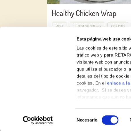
Healthy Chicken Wrap
MEAT
LUNCH OR DINNER
FOR KIDS
Esta página web usa cook
Las cookies de este sitio w
tráfico web y para RETAR
visitante web con anuncios
que utiliza el buscador o l
detalles del tipo de cooki
About us
cookies. En el
enlace a la
navegador. Si se desea ve
Products
informamos que aún no hab
hábitos de navegación que 
Contact
Selección
Necesario
de
consentimiento