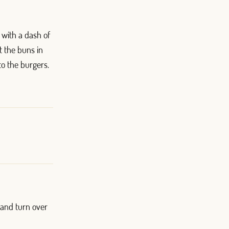
 with a dash of
ut the buns in
to the burgers.
 and turn over