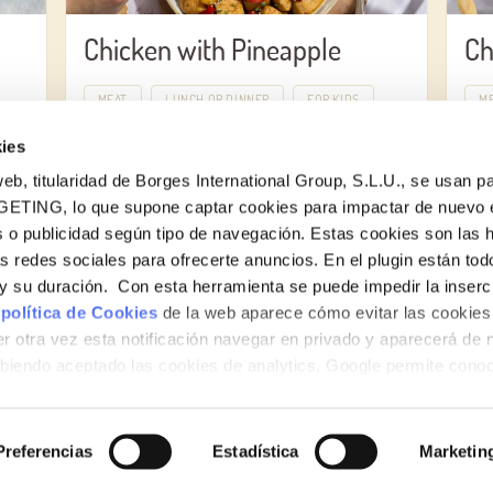
Chicken with Pineapple
Ch
MEAT
LUNCH OR DINNER
FOR KIDS
M
ies
eb, titularidad de Borges International Group, S.L.U., se usan pa
GETING, lo que supone captar cookies para impactar de nuevo 
 o publicidad según tipo de navegación. Estas cookies son las 
as redes sociales para ofrecerte anuncios. En el plugin están tod
e y su duración. Con esta herramienta se puede impedir la inserc
 política de Cookies
de la web aparece cómo evitar las cookies 
r otra vez esta notificación navegar en privado y aparecerá de 
iendo aceptado las cookies de analytics, Google permite cono
no le identifican de ninguna forma.
Preferencias
Estadística
Marketin