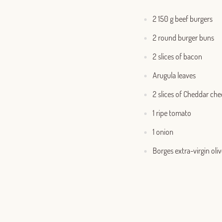
2 150 g beef burgers
2 round burger buns
2 slices of bacon
Arugula leaves
2 slices of Cheddar che
1 ripe tomato
1 onion
Borges extra-virgin oliv