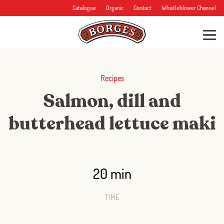
Catalogue
Organic
Contact
Whistleblower Channel
Recipes
Salmon, dill and
butterhead lettuce maki
20 min
TIME