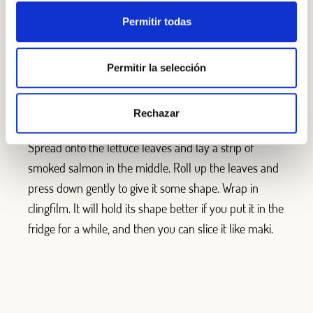
Permitir todas
STEP BY STEP
Step 1
Permitir la selección
Separate the lettuce leaves and wash and dry well.
Cut out the ribs if they are tough. Mix the mascarpone
Rechazar
cheese with the chopped walnuts and the fresh dill.
Spread onto the lettuce leaves and lay a strip of
smoked salmon in the middle. Roll up the leaves and
press down gently to give it some shape. Wrap in
clingfilm. It will hold its shape better if you put it in the
fridge for a while, and then you can slice it like maki.