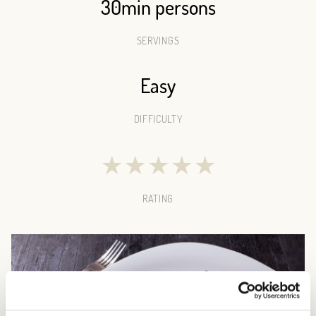
30min persons
SERVINGS
Easy
DIFFICULTY
★
★
★
★
★
RATING