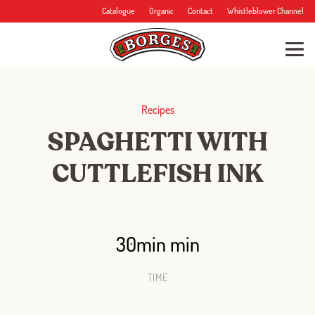
Catalogue
Organic
Contact
Whistleblower Channel
Recipes
SPAGHETTI WITH
CUTTLEFISH INK
30min min
TIME