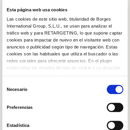
Esta página web usa cookies
Las cookies de este sitio web, titularidad de Borges
International Group, S.L.U., se usan para analizar el
tráfico web y para RETARGETING, lo que supone captar
cookies para impactar de nuevo en el visitante web con
anuncios o publicidad según tipo de navegación. Estas
cookies son las habituales que utiliza el buscador o las
redes sociales para ofrecerte anuncios. En el plugin
INGREDIENTS
están todos los detalles del tipo de cookie y su duración.
Con esta herramienta se puede impedir la inserción de
250gr black spaghetti
estas cookies. En el
enlace a la política de Cookies
de
Selección
la web aparece cómo evitar las cookies en el navegador.
Necesario
de
6 o 8 whole shrimps or prawns
Si se desea ver otra vez esta notificación navegar en
consentimiento
Log in with Google
privado y aparecerá de nuevo. Le informamos que aún
3 whole bulbs of garlic
Preferencias
no habiendo aceptado las cookies de analytics, Google
6 crab sticks
Log in with Facebook
permite conocer algunos hábitos de navegación que no le
identifican de ninguna forma.
Borges Character Oil
Estadística