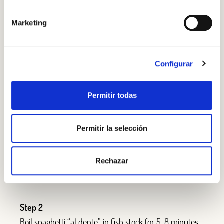
OR WITH YOUR EMAIL ADDRESS
Salt
Marketing
Pepper
Fish stock
Configurar
Borges Pine Nuts
Permitir todas
STEP BY STEP
Step 1
Permitir la selección
Arrange a bed of spaghetti on each plate and garnish
with prawns, crab stick bits and pine nuts.
Rechazar
Step 2
Boil spaghetti “al dente” in fish stock for 5-8 minutes.