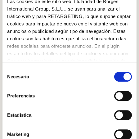
Las cookies de este sitio web, titularidad de Borges
International Group, S.L.U., se usan para analizar el
tráfico web y para RETARGETING, lo que supone captar
cookies para impactar de nuevo en el visitante web con
anuncios o publicidad según tipo de navegación. Estas
cookies son las habituales que utiliza el buscador o las
redes sociales para ofrecerte anuncios. En el plugin
están todos los detalles del tipo de cookie y su duración.
Log in with Google
Con esta herramienta se puede impedir la inserción de
estas cookies. En el
enlace a la política de Cookies
de
Selección
Log in with Facebook
la web aparece cómo evitar las cookies en el navegador.
Necesario
de
Si se desea ver otra vez esta notificación navegar en
consentimiento
OR WITH YOUR EMAIL ADDRESS
privado y aparecerá de nuevo. Le informamos que aún
Preferencias
no habiendo aceptado las cookies de analytics, Google
permite conocer algunos hábitos de navegación que no le
Email
identifican de ninguna forma.
Estadística
¡Nada mejor que tener la receta en tu
Marketing
Log in