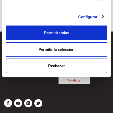
cocina para empezar!
Aren't you already registered in Club Borges?
Register here
Configurar
Permitir todas
Recipes
¿Quieres conocer todas
Permitir la selección
nuestras novedades?
[your-subject]
Suscríbete a la newsletter
Rechazar
de Borges
Newsletter