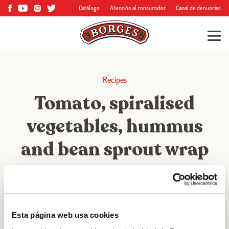
Catálogo
Atención al consumidor
Canal de denuncias
Recipes
Tomato, spiralised
vegetables, hummus
and bean sprout wrap
★
★
★
★
★
Esta página web usa cookies
RATING