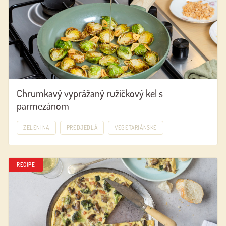
Chrumkavý vyprážaný ružičkový kel s
parmezánom
ZELENINA
PREDJEDLÁ
VEGETARIÁNSKE
RECIPE