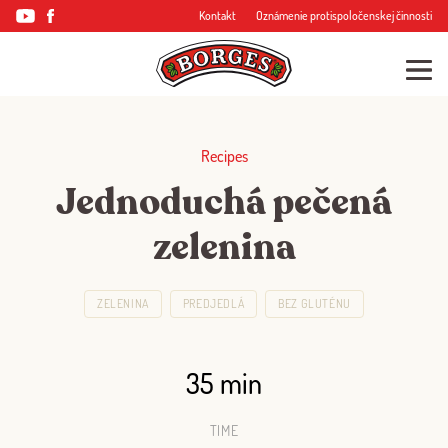
Kontakt
Oznámenie protispoločenskej činnosti
Recipes
Jednoduchá pečená
zelenina
ZELENINA
PREDJEDLÁ
BEZ GLUTÉNU
35 min
TIME