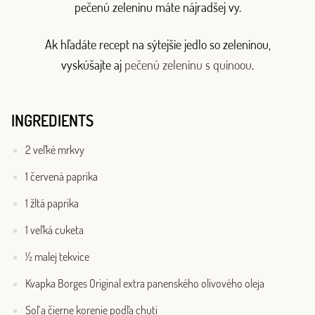
pečenú zeleninu máte nájradšej vy.
Ak hľadáte recept na sýtejšie jedlo so zeleninou,
vyskúšajte aj
pečenú zeleninu s quinoou
.
INGREDIENTS
2 veľké mrkvy
1 červená paprika
1 žltá paprika
1 veľká cuketa
½ malej tekvice
Kvapka Borges Original extra panenského olivového oleja
Soľ a čierne korenie podľa chuti