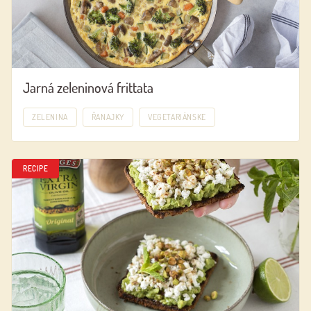
Jarná zeleninová frittata
ZELENINA
ŘANAJKY
VEGETARIÁNSKE
RECIPE