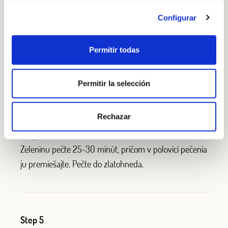
Configurar
Step 3
Zeleninu položte na plech na pečenie. Potrite ich extra
Permitir todas
panenským olivovým olejom. Dochuťte soľou, čiernym
korením a rozmarínom. Dobre premiešajte.
Permitir la selección
Rechazar
Step 4
Zeleninu pečte 25-30 minút, pričom v polovici pečenia
ju premiešajte. Pečte do zlatohneda.
Step 5