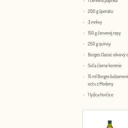
1 červená paprika
200 g špenátu
3 mrkvy
150 g červenej repy
250 g quinoy
Borges Classic olivový o
Soľ a čierne korenie
15 ml Borges balzamov
octu z Modeny
1 lyžica horčice