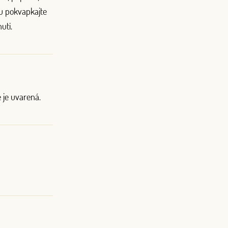
nu pokvapkajte
uti.
 je uvarená.