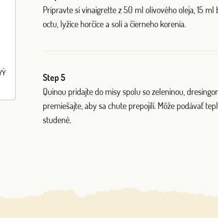
Pripravte si vinaigrette z 50 ml olivového oleja, 15 
octu, lyžice horčice a soli a čierneho korenia.
VÝ
Step 5
Quinou pridajte do misy spolu so zeleninou, dresing
premiešajte, aby sa chute prepojili. Môže podávať tep
studené.