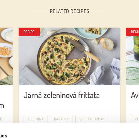
RELATED RECIPES
RECIPE
RECI
Jarná zeleninová frittata
Av
om
KE
ZELENINA
ŘANAJKY
VEGETARIÁNSKE
Z
ies