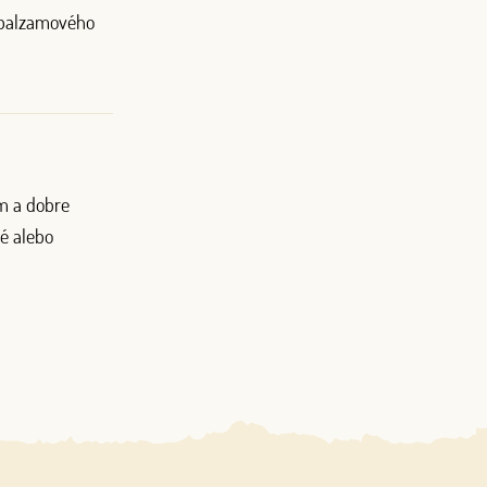
ml balzamového
om a dobre
lé alebo