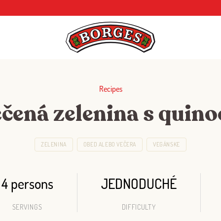
Recipes
čená zelenina s quin
ZELENINA
OBED ALEBO VEČERA
VEGÁNSKE
4 persons
JEDNODUCHÉ
SERVINGS
DIFFICULTY