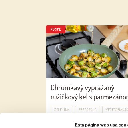
RECIPE
Chrumkavý vyprážaný
ružičkový kel s parmezán
ZELENINA
PREDJEDLÁ
VEGETARIÁNS
Esta página web usa cook