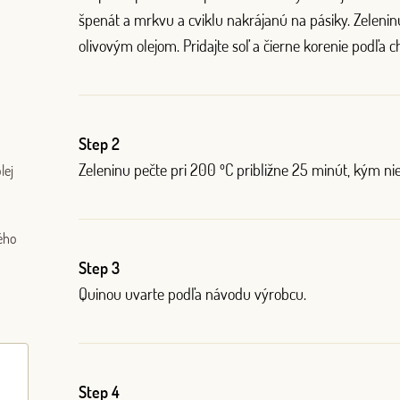
špenát a mrkvu a cviklu nakrájanú na pásiky. Zeleni
olivovým olejom. Pridajte soľ a čierne korenie podľa ch
Log in with Google
Step 2
Log in with Facebook
Zeleninu pečte pri 200 ºC približne 25 minút, kým nie
lej
OR WITH YOUR EMAIL ADDRESS
ého
Step 3
Quinou uvarte podľa návodu výrobcu.
Step 4