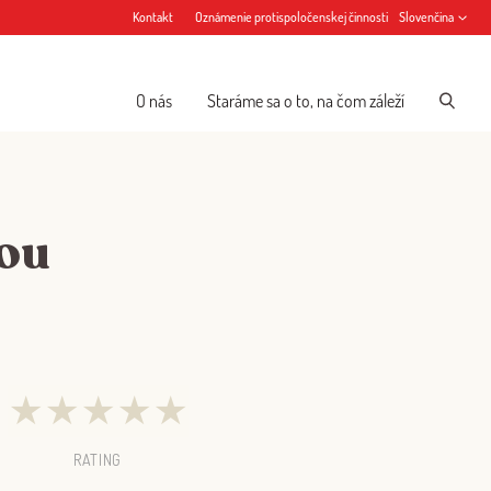
Kontakt
Oznámenie protispoločenskej činnosti
Slovenčina
O nás
Staráme sa o to, na čom záleží
oou
★
★
★
★
★
RATING