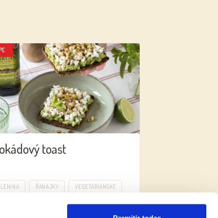
PE
okádový toast
ELENINA
ŘANAJKY
VEGETARIÁNSKE