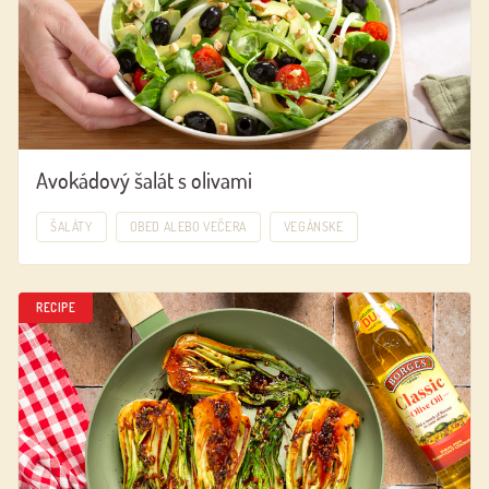
Avokádový šalát s olivami
ŠALÁTY
OBED ALEBO VEČERA
VEGÁNSKE
RECIPE