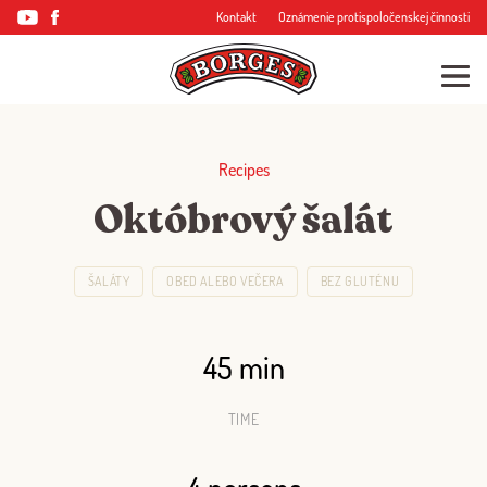
Kontakt
Oznámenie protispoločenskej činnosti
Recipes
Októbrový šalát
ŠALÁTY
OBED ALEBO VEČERA
BEZ GLUTÉNU
45 min
TIME