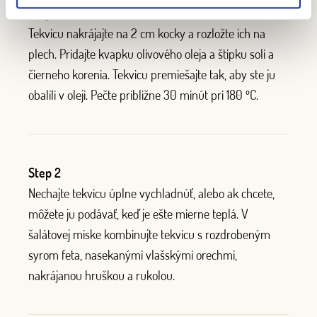
Step 1
Tekvicu nakrájajte na 2 cm kocky a rozložte ich na
plech. Pridajte kvapku olivového oleja a štipku soli a
čierneho korenia. Tekvicu premiešajte tak, aby ste ju
obalili v oleji. Pečte približne 30 minút pri 180 ºC.
Step 2
Nechajte tekvicu úplne vychladnúť, alebo ak chcete,
môžete ju podávať, keď je ešte mierne teplá. V
šalátovej miske kombinujte tekvicu s rozdrobeným
syrom feta, nasekanými vlašskými orechmi,
nakrájanou hruškou a rukolou.