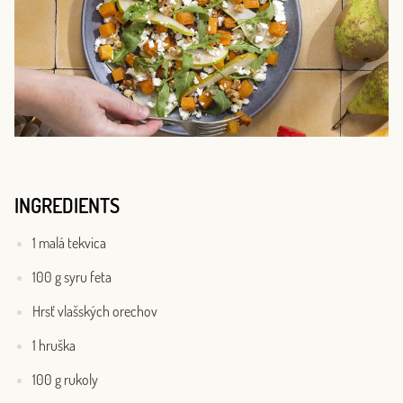
INGREDIENTS
1 malá tekvica
100 g syru feta
Hrsť vlašských orechov
1 hruška
100 g rukoly