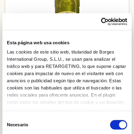
Esta página web usa cookies
Las cookies de este sitio web, titularidad de Borges
International Group, S.L.U., se usan para analizar el
tráfico web y para RETARGETING, lo que supone captar
cookies para impactar de nuevo en el visitante web con
anuncios o publicidad según tipo de navegación. Estas
CLASSIC OLIVOVÝ OLEJ
cookies son las habituales que utiliza el buscador o las
redes sociales para ofrecerte anuncios. En el plugin
están todos los detalles del tipo de cookie y su duración.
Con esta herramienta se puede impedir la inserción de
estas cookies. En el
enlace a la política de Cookies
de
Selección
la web aparece cómo evitar las cookies en el navegador.
Necesario
de
Si se desea ver otra vez esta notificación navegar en
consentimiento