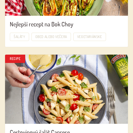
Nejlepší recept na Bok Choy
ŠALÁTY
OBED ALEBO VEČERA
VEGETARIÁNSKE
RECIPE
Cestovinový šalát Caprese