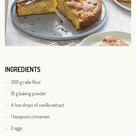
INGREDIENTS
300 g cake flour
10 g baking powder
A few drops of vanilla extract
1 teaspoon cinnamon
2 eggs