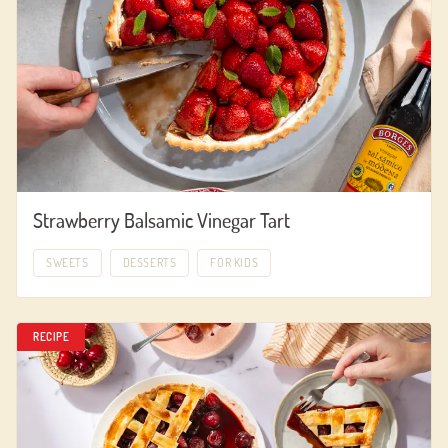
Strawberry Balsamic Vinegar Tart
SWEETS
DESSERTS
FOR KIDS
RECIPE