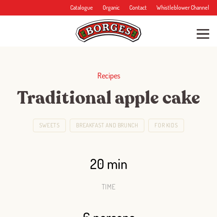
Catalogue
Organic
Contact
Whistleblower Channel
Recipes
Traditional apple cake
SWEETS
BREAKFAST AND BRUNCH
FOR KIDS
20 min
TIME