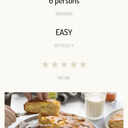
6 persons
SERVINGS
EASY
DIFFICULTY
★
★
★
★
★
RATING