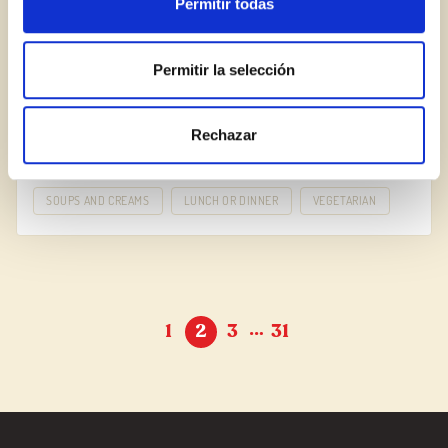
Permitir todas
Permitir la selección
Rechazar
Curried Pumpkin Soup
SOUPS AND CREAMS
LUNCH OR DINNER
VEGETARIAN
…
1
2
3
31