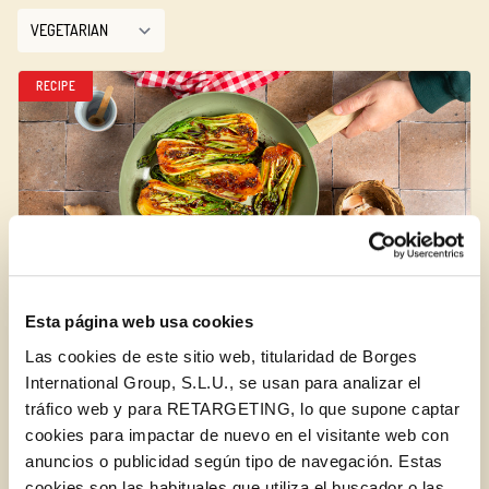
RECIPE
Esta página web usa cookies
Best Bok Choy Recipe
Las cookies de este sitio web, titularidad de Borges
International Group, S.L.U., se usan para analizar el
VEGETABLES
LUNCH OR DINNER
VEGETARIAN
tráfico web y para RETARGETING, lo que supone captar
cookies para impactar de nuevo en el visitante web con
anuncios o publicidad según tipo de navegación. Estas
RECIPE
cookies son las habituales que utiliza el buscador o las