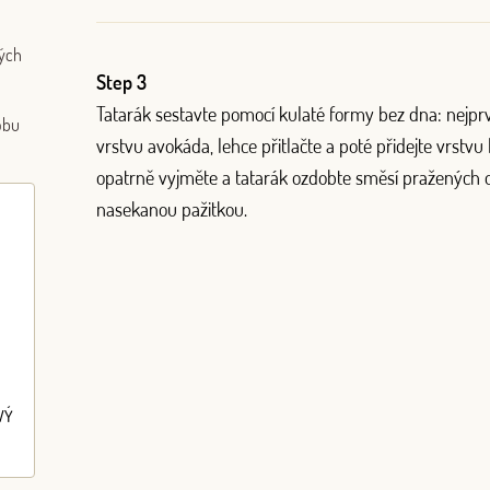
ých
Step 3
Tatarák sestavte pomocí kulaté formy bez dna: nejpr
obu
vrstvu avokáda, lehce přitlačte a poté přidejte vrstvu
opatrně vyjměte a tatarák ozdobte směsí pražených 
nasekanou pažitkou.
VÝ