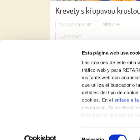
Krevety s křupavou krusto
RYBY A PLODY MOŘE
PŘEDKRMY
BEZ LAKTÓZY
Esta página web usa cook
Las cookies de este sitio w
tráfico web y para RETAR
visitante web con anuncios
que utiliza el buscador o l
detalles del tipo de cooki
O nás
cookies. En el
enlace a la
Produktový katalog
navegador. Si se desea ve
informamos que aún no hab
hábitos de navegación que 
Selección
Necesario