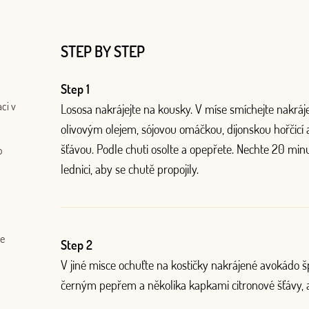
STEP BY STEP
Step 1
ci v
L
o
sosa nakrájejte na kousky
. V míse smíchejte nakráj
olivovým olejem, sójovou omáčkou, dijonskou hořčicí 
šťávou. Podle chuti osolte a opepřete. Nechte 20 min
o
Log in with Google
lednici, aby se chutě propojily.
Log in with Facebook
OR WITH YOUR EMAIL ADDRESS
ce
Step 2
V jiné misce ochuťte na kostičky nakrájené avokádo šp
černým pepřem a několika kapkami citronové šťávy, 