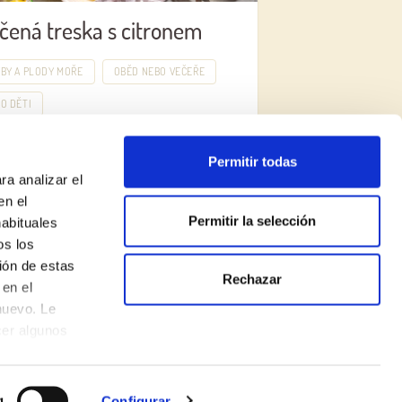
čená treska s citronem
BY A PLODY MOŘE
OBĚD NEBO VEČEŘE
O DĚTI
Permitir todas
ra analizar el
en el
Permitir la selección
habituales
os los
ión de estas
Rechazar
en el
nuevo. Le
ZŘEKNUTÍ SE ODPOVĚDNOSTI
cer algunos
Politika používání souborů cookie
Made with
♥
by
Mortensen
g
Configurar