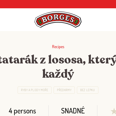
Recipes
atarák z lososa, kter
každý
RYBY A PLODY MOŘE
PŘEDKRMY
BEZ LEPKU
4 persons
SNADNÉ