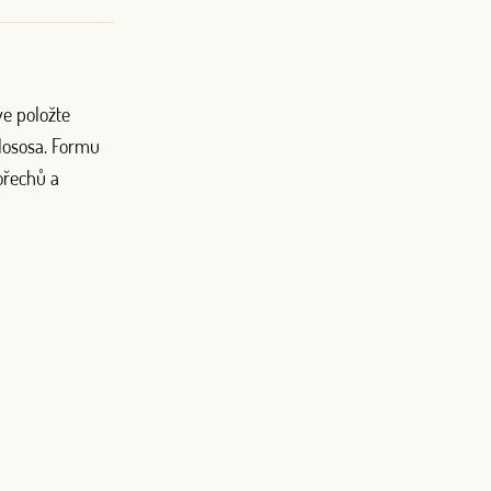
ve položte
 lososa. Formu
ořechů a