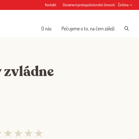
Kontakt
Oznámení protispolečenské činnosti
Čeština
O nás
Pečujeme o to, na čem záleží
ý zvládne
★
★
★
★
★