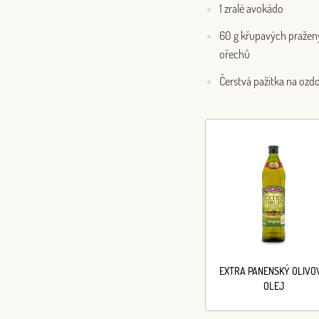
1 zralé avokádo
60 g křupavých pražen
ořechů
Čerstvá pažitka na ozd
EXTRA PANENSKÝ OLIVO
OLEJ