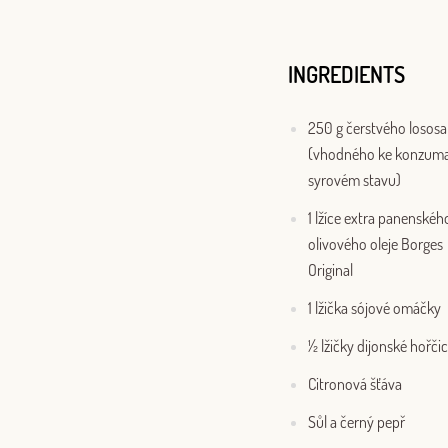
INGREDIENTS
250 g čerstvého lososa
(vhodného ke konzuma
syrovém stavu)
1 lžíce extra panenskéh
olivového oleje Borges
Original
1 lžička sójové omáčky
½ lžičky dijonské hořči
Citronová šťáva
Sůl a černý pepř