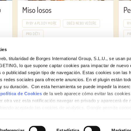
u
Miso losos
Pe
RYBY A PLODY MOŘE
OBĚD NEBO VEČEŘE
RY
PRO DĚTI
PR
ies
eb, titularidad de Borges International Group, S.L.U., se usan pa
GETING, lo que supone captar cookies para impactar de nuevo 
 o publicidad según tipo de navegación. Estas cookies son las 
as redes sociales para ofrecerte anuncios. En el plugin están tod
e y su duración. Con esta herramienta se puede impedir la inserc
 política de Cookies
de la web aparece cómo evitar las cookies 
r otra vez esta notificación navegar en privado y aparecerá de 
iendo aceptado las cookies de analytics, Google permite cono
no le identifican de ninguna forma.
Preferencias
Estadística
Marketin