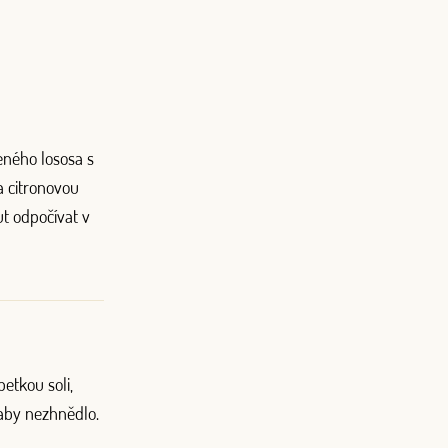
eného lososa s
a citronovou
ut odpočívat v
etkou soli,
aby nezhnědlo.